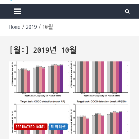
Machine & Apps. Start Building.
Go Lab
Home
2019
10월
[월:]
2019년 10월
PRETRAINED MODEL
데이터셋